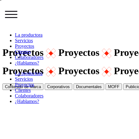
La productora
Servicios
Proyectos
Proyectos
Proyectos
Proye
Clientes
Colaboradores
¿Hablamos?
Proyectos
Proyectos
Proye
La productora
Servicios
Proyectos
Contenido de Marca
Corporativos
Documentales
MOFF
Publici
Clientes
Colaboradores
¿Hablamos?