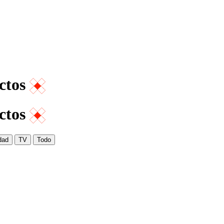
ctos
ctos
dad
TV
Todo