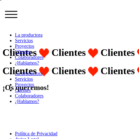
La productora
Servicios
Proyectos
Clientes
Clientes
Clientes
Clientes
Colaboradores
¿Hablamos?
Clientes
Clientes
Clientes
La productora
Servicios
Proyectos
¡Os queremos!
Clientes
Colaboradores
¿Hablamos?
Política de Privacidad