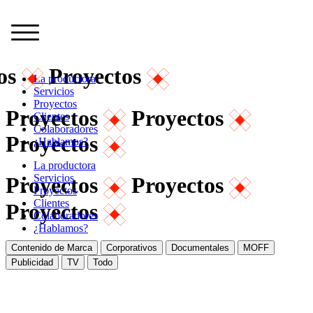
tos
Proyectos
La productora
Servicios
Proyectos
Proyectos
Proyectos
Clientes
Colaboradores
Proyectos
¿Hablamos?
La productora
Servicios
Proyectos
Proyectos
Proyectos
Clientes
Proyectos
Colaboradores
¿Hablamos?
Contenido de Marca
Corporativos
Documentales
MOFF
Publicidad
TV
Todo